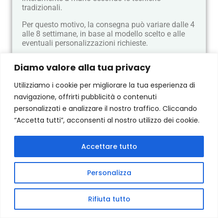
tradizionali.
Per questo motivo, la consegna può variare dalle 4
alle 8 settimane, in base al modello scelto e alle
eventuali personalizzazioni richieste.
Questi tempi garantiscono l’autenticità del
Diamo valore alla tua privacy
prodotto e comprendono tutte le fasi della
lavorazione artigianale: modellazione, prima
Utilizziamo i cookie per migliorare la tua esperienza di
cottura, decorazione e seconda cottura, nel pieno
navigazione, offrirti pubblicità o contenuti
rispetto della tradizione ceramica grottagliese e del
Made in Italy.
personalizzati e analizzare il nostro traffico. Cliccando
“Accetta tutti”, acconsenti al nostro utilizzo dei cookie.
Alcuni manufatti sono invece disponibili in pronta
consegna: dopo un accurato imballaggio, vengono
spediti e consegnati entro 5 giorni lavorativi
Accettare tutto
dall’ordine.
Spedizioni in Italia
Personalizza
Per ordini superiori a 299 €, la spedizione è
Rifiuta tutto
gratuita.