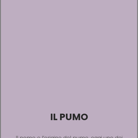
IL PUMO
Il nome e l’origine del pumo, oggi uno dei